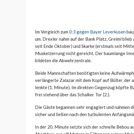
Im Vergleich zum
0:3 gegen Bayer Leverkusen
bau
um. Drexler nahm auf der Bank Platz, Greiml blie
seit Ende Oktober) und Skarke (erstmals seit Mitte 
Muskelzerrung nicht gereicht. Der baumlange Inne
bildeten die Abwehrzentrale.
Beide Mannschaften benötigten keine Aufwärmphas
verlängerte Zalazar mit dem Kopf auf Bülter, der 
lenkte (1. Minute). Im direkten Gegenzug köpfte 
frei stehend über das Schalker Tor (2.).
Die Gäste begannen sehr engagiert und nahmen di
sicher und ließen nach den turbulenten Anfangsmin
In der 20. Minute setzte sich der schnelle Bebou a
Abschluss aus elf Metern in Fährmann seinen Meis