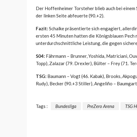
Der Hoffenheimer Torsteher blieb auch bei einem S
der linken Seite abfeuerte (90.+2).
Fazit:
Schalke präsentierte sich engagiert, allerdin
ersten 45 Minuten hatten die Königsblauen Pech m
unterdurchschnittliche Leistung, die gegen sicher
S04:
Fährmann – Brunner, Yoshida, Matriciani, Ouwe
Topp), Zalazar (79. Drexler), Bülter – Frey (71. Te
TSG:
Baumann – Vogt (46. Kabak), Brooks, Akpogum
Rudy), Becker (90.+3 Stiller), Angeliño – Baumgar
Tags :
Bundesliga
PreZero Arena
TSG H