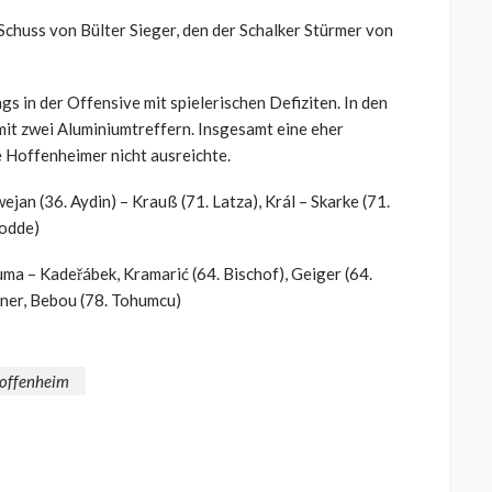
chuss von Bülter Sieger, den der Schalker Stürmer von
gs in der Offensive mit spielerischen Defiziten. In den
it zwei Aluminiumtreffern. Insgesamt eine eher
e Hoffenheimer nicht ausreichte.
jan (36. Aydin) – Krauß (71. Latza), Král – Skarke (71.
rodde)
a – Kadeřábek, Kramarić (64. Bischof), Geiger (64.
tner, Bebou (78. Tohumcu)
offenheim