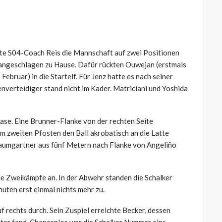
te S04-Coach Reis die Mannschaft auf zwei Positionen
b angeschlagen zu Hause. Dafür rückten Ouwejan (erstmals
Februar) in die Startelf. Für Jenz hatte es nach seiner
nverteidiger stand nicht im Kader. Matriciani und Yoshida
e. Eine Brunner-Flanke von der rechten Seite
am zweiten Pfosten den Ball akrobatisch an die Latte
Baumgartner aus fünf Metern nach Flanke von Angeliño
e Zweikämpfe an. In der Abwehr standen die Schalker
uten erst einmal nichts mehr zu.
uf rechts durch. Sein Zuspiel erreichte Becker, dessen
ter fand. Chancenlos war die Schalker Nummer eins