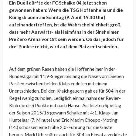
Ein Duell dürfte der FC Schalke 04 jetzt schon
gewonnen haben: Wenn die TSG Hoffenheim und die
Königsblauen am Sonntag (9. April, 19.30 Uhr)
aufeinandertreffen, ist die Wahrscheinlichkeit groß,
dass mehr Auswärts- als Heimfans in der Sinsheimer
PreZero Arena vor Ort sein werden. Ob das jedoch für
drei Punkte reicht, wird auf dem Platz entschieden.
Auf dem grünen Rasen haben die Hoffenheimer in der
Bundesliga mit 11:9-Siegen bislang die Nase vorn. Sieben
Partien zwischen beiden Klubs endeten mit einem
Unentschieden. Bei den Kraichgauern gab es für S04 in der
Regel wenig zu holen. Lediglich einmal nahm der Revier-
Klub die drei Punkte mit nach Hause. Am letzten Spieltag
der Saison 2015/16 gewann Schalke mit 4:1. Klaas-Jan
Huntelaar (7. Minute) und Eric Maxim Choupo-Moting
(14.) schossen eine frühe 2:0-Führung für die Gäste
heraus. Mark Uth, später auch für S04 im Einsatz, verkürzte