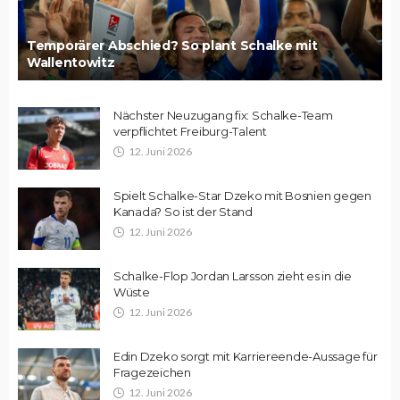
Temporärer Abschied? So plant Schalke mit
Wallentowitz
Nächster Neuzugang fix: Schalke-Team
verpflichtet Freiburg-Talent
12. Juni 2026
Spielt Schalke-Star Dzeko mit Bosnien gegen
Kanada? So ist der Stand
12. Juni 2026
Schalke-Flop Jordan Larsson zieht es in die
Wüste
12. Juni 2026
Edin Dzeko sorgt mit Karriereende-Aussage für
Fragezeichen
12. Juni 2026