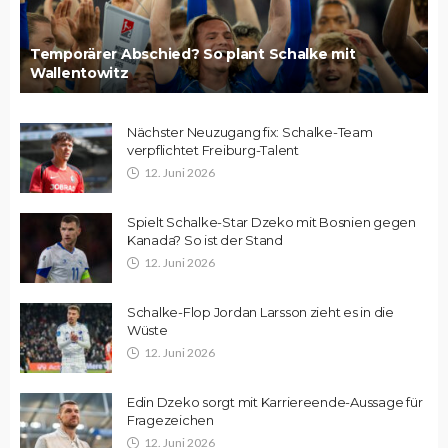
Temporärer Abschied? So plant Schalke mit
Wallentowitz
Nächster Neuzugang fix: Schalke-Team
verpflichtet Freiburg-Talent
12. Juni 2026
Spielt Schalke-Star Dzeko mit Bosnien gegen
Kanada? So ist der Stand
12. Juni 2026
Schalke-Flop Jordan Larsson zieht es in die
Wüste
12. Juni 2026
Edin Dzeko sorgt mit Karriereende-Aussage für
Fragezeichen
12. Juni 2026