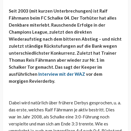
Seit 2003 (mit kurzen Unterbrechungen) ist Ralf
Fährmann beim FC Schalke 04. Der Torhüter hat alles
Denkbare miterlebt. Rauschende Erfolge in der
Champions League, zuletzt den direkten
Wiederaufstieg nach dem bitteren Abstieg – und nicht
zuletzt ständige Rückstufungen auf die Bank wegen
unterschiedlichster Konkurrenz. Zuletzt hat Trainer
Thomas Reis Fährmann aber wieder zur Nr. 1 im
Schalker Tor gemacht. Das sagt der Keeper im
ausführlichen
Interview mit der WAZ
vor dem
morgigen Revierderby.
Dabei wird natürlich über frühere Derbys gesprochen, u. a.
das erste, welches Ralf Fährmann je aktiv bestritt. Dies
war im Jahr 2008, als Schalke eine 3:0-Führung noch
verspielte und man sich am Ende 3:3 trennte. Wie es
umgekehrt ja auch zum legendären 4:4 nach 0:4-Rückstand