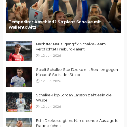
Temporärer Abschied? So plant Schalke mit
Wallentowitz
Nächster Neuzugang fix: Schalke-Team
verpflichtet Freiburg-Talent
12. Juni 2026
Spielt Schalke-Star Dzeko mit Bosnien gegen
Kanada? So ist der Stand
12. Juni 2026
Schalke-Flop Jordan Larsson zieht es in die
Wüste
12. Juni 2026
Edin Dzeko sorgt mit Karriereende-Aussage für
Fragezeichen