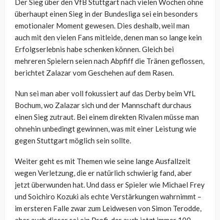
Der Sieg über den VfB Stuttgart nach vielen Wochen ohne
überhaupt einen Sieg in der Bundesliga sei ein besonders
emotionaler Moment gewesen. Dies deshalb, weil man
auch mit den vielen Fans mitleide, denen man so lange kein
Erfolgserlebnis habe schenken können. Gleich bei
mehreren Spielern seien nach Abpfiff die Tränen geflossen,
berichtet Zalazar vom Geschehen auf dem Rasen.
Nun sei man aber voll fokussiert auf das Derby beim VfL
Bochum, wo Zalazar sich und der Mannschaft durchaus
einen Sieg zutraut. Bei einem direkten Rivalen müsse man
ohnehin unbedingt gewinnen, was mit einer Leistung wie
gegen Stuttgart möglich sein sollte.
Weiter geht es mit Themen wie seine lange Ausfallzeit
wegen Verletzung, die er natürlich schwierig fand, aber
jetzt überwunden hat. Und dass er Spieler wie Michael Frey
und Soichiro Kozuki als echte Verstärkungen wahrnimmt –
im ersteren Falle zwar zum Leidwesen von Simon Terodde,
aber auch dieser sei ein Profi, der auch jetzt immer 100