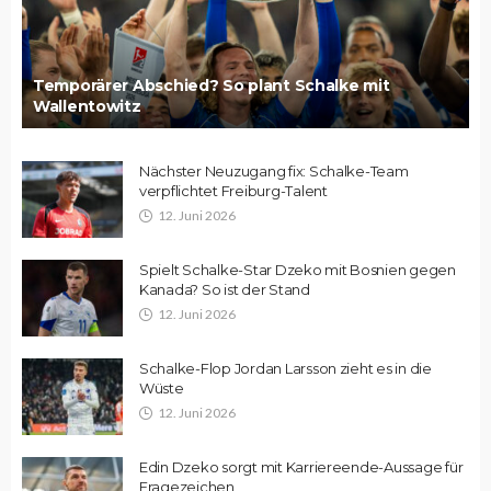
Temporärer Abschied? So plant Schalke mit
Wallentowitz
Nächster Neuzugang fix: Schalke-Team
verpflichtet Freiburg-Talent
12. Juni 2026
Spielt Schalke-Star Dzeko mit Bosnien gegen
Kanada? So ist der Stand
12. Juni 2026
Schalke-Flop Jordan Larsson zieht es in die
Wüste
12. Juni 2026
Edin Dzeko sorgt mit Karriereende-Aussage für
Fragezeichen