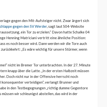
derlage gegen den Mit-Aufsteiger nicht. Zwar ärgert sich
chlappe gegen den SV Werder
, sagt laut S04-Website
raussetzung, ein Tor zu erzielen.“ Davon hatte Schalke 04
ge Henning Matriciani vertritt eine ähnliche Position:
dass es noch besser wird. Dann werden wir die Tore auch
k zurückkehrt: „Es wäre wichtig für unsere Stürmer, wenn
rmel“ nicht im Bremer Tor unterbrachten. In der 27. Minute
tern knapp über die Latte. „In der ersten Halbzeit müssen
cher. Doch nicht nur in der Offensive herrscht noch
l konsequenter verteidigen“, verlangt Brunner und
m habe in den Testbegegnungen „richtig dumme Gegentore
s müssen wir schleunigst abstellen, das wird in der