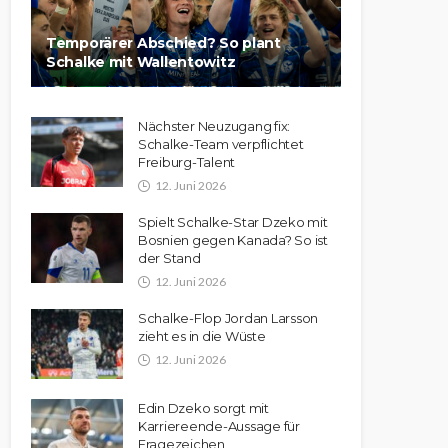
Temporärer Abschied? So plant
Schalke mit Wallentowitz
Nächster Neuzugang fix:
Schalke-Team verpflichtet
Freiburg-Talent
12. Juni 2026
Spielt Schalke-Star Dzeko mit
Bosnien gegen Kanada? So ist
der Stand
12. Juni 2026
Schalke-Flop Jordan Larsson
zieht es in die Wüste
12. Juni 2026
Edin Dzeko sorgt mit
Karriereende-Aussage für
Fragezeichen