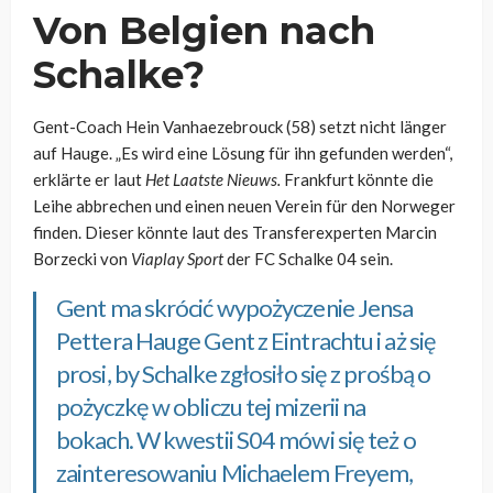
Von Belgien nach
Schalke?
Gent-Coach Hein Vanhaezebrouck (58) setzt nicht länger
auf Hauge. „Es wird eine Lösung für ihn gefunden werden“,
erklärte er laut
Het Laatste Nieuws.
Frankfurt könnte die
Leihe abbrechen und einen neuen Verein für den Norweger
finden. Dieser könnte laut des Transferexperten Marcin
Borzecki von
Viaplay Sport
der FC Schalke 04 sein.
Gent ma skrócić wypożyczenie Jensa
Pettera Hauge Gent z Eintrachtu i aż się
prosi, by Schalke zgłosiło się z prośbą o
pożyczkę w obliczu tej mizerii na
bokach. W kwestii S04 mówi się też o
zainteresowaniu Michaelem Freyem,