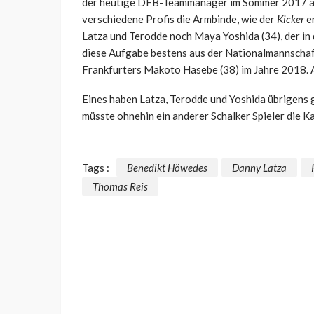
der heutige DFB-Teammanager im Sommer 2017 abg
verschiedene Profis die Armbinde, wie der
Kicker
er
Latza und Terodde noch Maya Yoshida (34), der in 
diese Aufgabe bestens aus der Nationalmannschaf
Frankfurters Makoto Hasebe (38) im Jahre 2018. A
Eines haben Latza, Terodde und Yoshida übrigens
müsste ohnehin ein anderer Schalker Spieler die 
Tags :
Benedikt Höwedes
Danny Latza
Thomas Reis