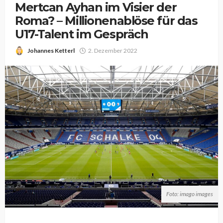
Mertcan Ayhan im Visier der
Roma? – Millionenablöse für das
U17-Talent im Gespräch
Johannes Ketterl
2. Dezember 2022
Foto: imago images