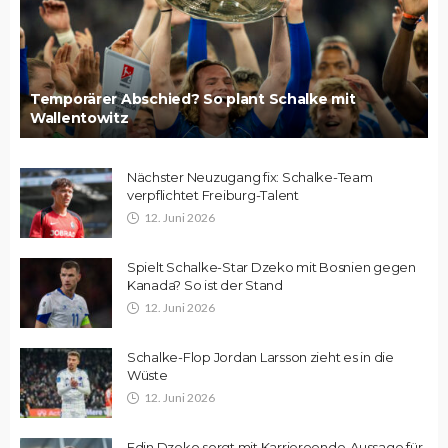
Temporärer Abschied? So plant Schalke mit
Wallentowitz
Nächster Neuzugang fix: Schalke-Team
verpflichtet Freiburg-Talent
12. Juni 2026
Spielt Schalke-Star Dzeko mit Bosnien gegen
Kanada? So ist der Stand
12. Juni 2026
Schalke-Flop Jordan Larsson zieht es in die
Wüste
12. Juni 2026
Edin Dzeko sorgt mit Karriereende-Aussage für