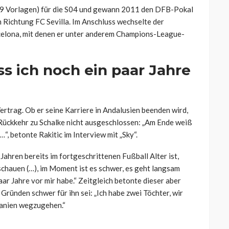
, 29 Vorlagen) für die S04 und gewann 2011 den DFB-Pokal
 Richtung FC Sevilla. Im Anschluss wechselte der
celona, mit denen er unter anderem Champions-League-
ss ich noch ein paar Jahre
Vertrag. Ob er seine Karriere in Andalusien beenden wird,
 Rückkehr zu Schalke nicht ausgeschlossen: „Am Ende weiß
, betonte Rakitic im Interview mit „Sky“.
hren bereits im fortgeschrittenen Fußball Alter ist,
 schauen (…), im Moment ist es schwer, es geht langsam
aar Jahre vor mir habe.“ Zeitgleich betonte dieser aber
 Gründen schwer für ihn sei: „Ich habe zwei Töchter, wir
panien wegzugehen.“