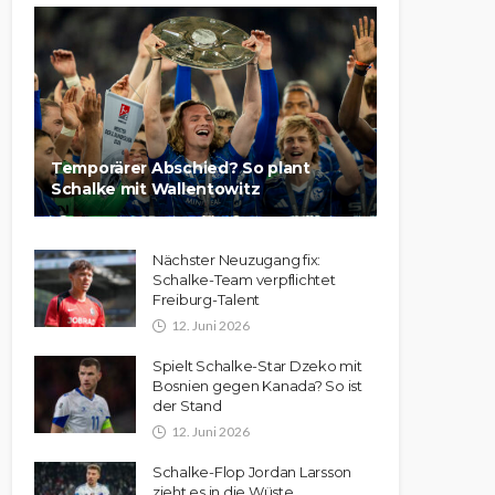
Temporärer Abschied? So plant
Schalke mit Wallentowitz
Nächster Neuzugang fix:
Schalke-Team verpflichtet
Freiburg-Talent
12. Juni 2026
Spielt Schalke-Star Dzeko mit
Bosnien gegen Kanada? So ist
der Stand
12. Juni 2026
Schalke-Flop Jordan Larsson
zieht es in die Wüste