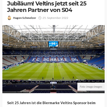
Jubiläum! Veltins jetzt seit 25
Jahren Partner von S04
Hagen Schmelzer
25. September 2022
Foto: imago images
Seit 25 Jahren ist die Biermarke Veltins Sponsor beim