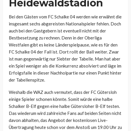
Heidewaldstadion
Bei den Gästen vom FC Schalke 04 werden wie erwähnt die
insgesamt sechs abgereisten Nationalspieler fehlen. Doch
auch bei den Gastgebern ist eventuell nicht mit der
Bestbesetzung zu rechnen. Denn in der Oberliga
Westfalen gibt es keine Länderspielpause, wie es für den
FC Schalke 04 der Fall ist. Dort rollt der Ball weiter. Zwar
ist man gegenwärtig nur Siebter der Tabelle. Man hat aber
ein Spiel weniger als die Konkurrenz absolviert und läge im
Erfolgsfalle in dieser Nachholpartie nur einen Punkt hinter
der Tabellenspitze.
Weshalb die WAZ auch vermutet, dass der FC Gütersloh
einige Spieler schonen könnte. Somit würde eine halbe
Schalker B-Elf gegen eine halbe Gütersloher B-Elf testen.
Das wiederum wird zahlreiche Fans auf beiden Seiten nicht
davon abhalten, das Angebot der kostenlosen Live-
Übertragung heute schon vor dem Anstoß um 19.00 Uhr zu