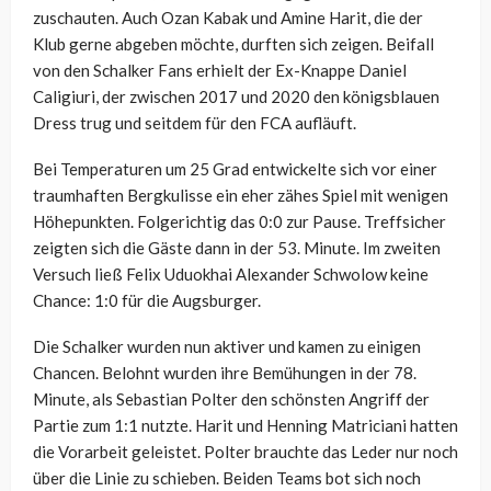
zuschauten. Auch Ozan Kabak und Amine Harit, die der
Klub gerne abgeben möchte, durften sich zeigen. Beifall
von den Schalker Fans erhielt der Ex-Knappe Daniel
Caligiuri, der zwischen 2017 und 2020 den königsblauen
Dress trug und seitdem für den FCA aufläuft.
Bei Temperaturen um 25 Grad entwickelte sich vor einer
traumhaften Bergkulisse ein eher zähes Spiel mit wenigen
Höhepunkten. Folgerichtig das 0:0 zur Pause. Treffsicher
zeigten sich die Gäste dann in der 53. Minute. Im zweiten
Versuch ließ Felix Uduokhai Alexander Schwolow keine
Chance: 1:0 für die Augsburger.
Die Schalker wurden nun aktiver und kamen zu einigen
Chancen. Belohnt wurden ihre Bemühungen in der 78.
Minute, als Sebastian Polter den schönsten Angriff der
Partie zum 1:1 nutzte. Harit und Henning Matriciani hatten
die Vorarbeit geleistet. Polter brauchte das Leder nur noch
über die Linie zu schieben. Beiden Teams bot sich noch