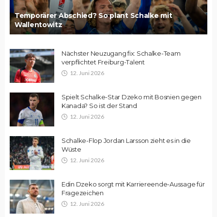
Temporärer Abschied? So plant Schalke mit
Wallentowitz
Nächster Neuzugang fix: Schalke-Team
verpflichtet Freiburg-Talent
12. Juni 2026
Spielt Schalke-Star Dzeko mit Bosnien gegen
Kanada? So ist der Stand
12. Juni 2026
Schalke-Flop Jordan Larsson zieht es in die
Wüste
12. Juni 2026
Edin Dzeko sorgt mit Karriereende-Aussage für
Fragezeichen
12. Juni 2026