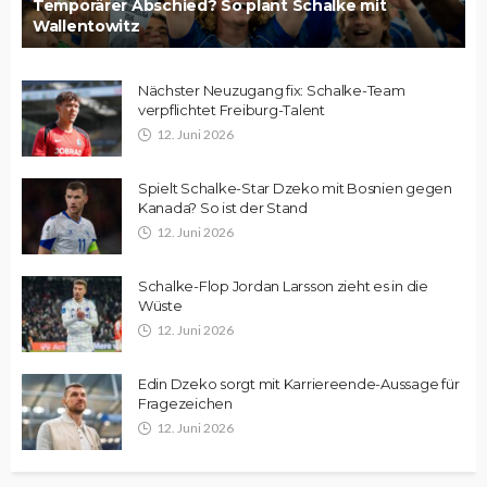
Temporärer Abschied? So plant Schalke mit
Wallentowitz
Nächster Neuzugang fix: Schalke-Team
verpflichtet Freiburg-Talent
12. Juni 2026
Spielt Schalke-Star Dzeko mit Bosnien gegen
Kanada? So ist der Stand
12. Juni 2026
Schalke-Flop Jordan Larsson zieht es in die
Wüste
12. Juni 2026
Edin Dzeko sorgt mit Karriereende-Aussage für
Fragezeichen
12. Juni 2026