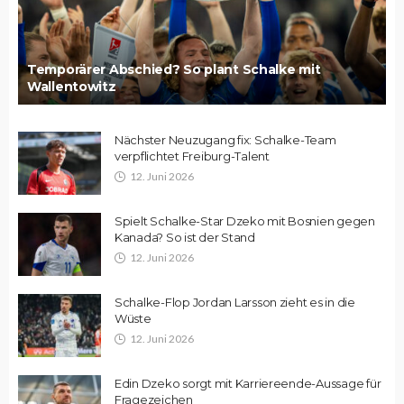
Temporärer Abschied? So plant Schalke mit
Wallentowitz
Nächster Neuzugang fix: Schalke-Team
verpflichtet Freiburg-Talent
12. Juni 2026
Spielt Schalke-Star Dzeko mit Bosnien gegen
Kanada? So ist der Stand
12. Juni 2026
Schalke-Flop Jordan Larsson zieht es in die
Wüste
12. Juni 2026
Edin Dzeko sorgt mit Karriereende-Aussage für
Fragezeichen