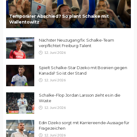
Temporärer Abschied? So plant Schalke mit
Wallentowitz
Nächster Neuzugang fix: Schalke-Team
verpflichtet Freiburg-Talent
12. Juni 2026
Spielt Schalke-Star Dzeko mit Bosnien gegen
Kanada? So ist der Stand
12. Juni 2026
Schalke-Flop Jordan Larsson zieht es in die
Wüste
12. Juni 2026
Edin Dzeko sorgt mit Karriereende-Aussage für
Fragezeichen
12. Juni 2026