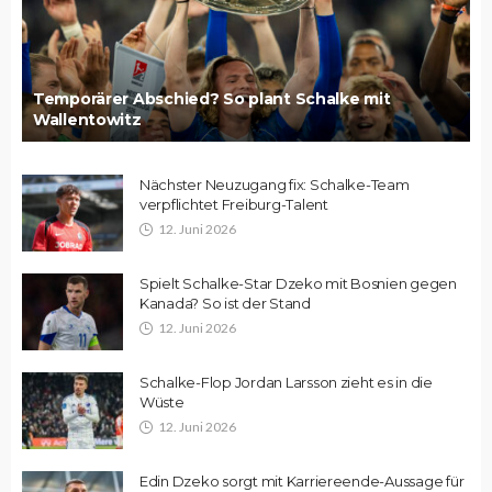
Temporärer Abschied? So plant Schalke mit
Wallentowitz
Nächster Neuzugang fix: Schalke-Team
verpflichtet Freiburg-Talent
12. Juni 2026
Spielt Schalke-Star Dzeko mit Bosnien gegen
Kanada? So ist der Stand
12. Juni 2026
Schalke-Flop Jordan Larsson zieht es in die
Wüste
12. Juni 2026
Edin Dzeko sorgt mit Karriereende-Aussage für