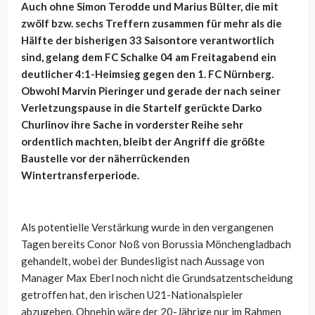
Auch ohne Simon Terodde und Marius Bülter, die mit
zwölf bzw. sechs Treffern zusammen für mehr als die
Hälfte der bisherigen 33 Saisontore verantwortlich
sind, gelang dem FC Schalke 04 am Freitagabend ein
deutlicher 4:1-Heimsieg gegen den 1. FC Nürnberg.
Obwohl Marvin Pieringer und gerade der nach seiner
Verletzungspause in die Startelf gerückte Darko
Churlinov ihre Sache in vorderster Reihe sehr
ordentlich machten, bleibt der Angriff die größte
Baustelle vor der näherrückenden
Wintertransferperiode.
Als potentielle Verstärkung wurde in den vergangenen
Tagen bereits Conor Noß von Borussia Mönchengladbach
gehandelt, wobei der Bundesligist nach Aussage von
Manager Max Eberl noch nicht die Grundsatzentscheidung
getroffen hat, den irischen U21-Nationalspieler
abzugeben. Ohnehin wäre der 20-Jährige nur im Rahmen