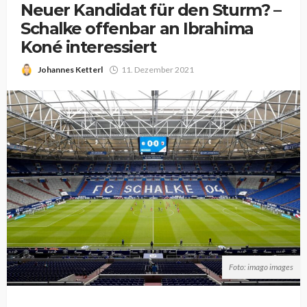
Neuer Kandidat für den Sturm? –
Schalke offenbar an Ibrahima
Koné interessiert
Johannes Ketterl
11. Dezember 2021
Foto: imago images