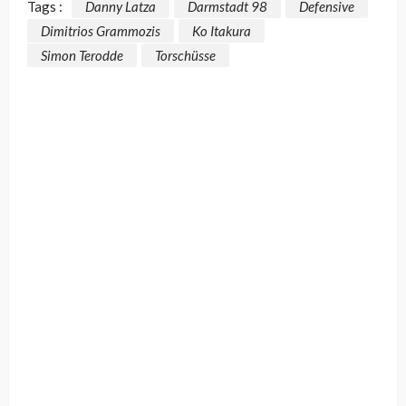
Tags :
Danny Latza
Darmstadt 98
Defensive
Dimitrios Grammozis
Ko Itakura
Simon Terodde
Torschüsse