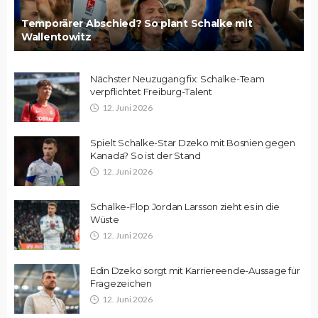
Temporärer Abschied? So plant Schalke mit
Wallentowitz
Nächster Neuzugang fix: Schalke-Team
verpflichtet Freiburg-Talent
12. Juni 2026
Spielt Schalke-Star Dzeko mit Bosnien gegen
Kanada? So ist der Stand
12. Juni 2026
Schalke-Flop Jordan Larsson zieht es in die
Wüste
12. Juni 2026
Edin Dzeko sorgt mit Karriereende-Aussage für
Fragezeichen
12. Juni 2026