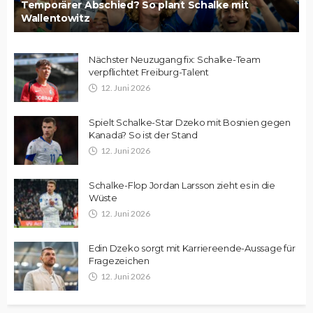
Temporärer Abschied? So plant Schalke mit
Wallentowitz
Nächster Neuzugang fix: Schalke-Team
verpflichtet Freiburg-Talent
12. Juni 2026
Spielt Schalke-Star Dzeko mit Bosnien gegen
Kanada? So ist der Stand
12. Juni 2026
Schalke-Flop Jordan Larsson zieht es in die
Wüste
12. Juni 2026
Edin Dzeko sorgt mit Karriereende-Aussage für
Fragezeichen
12. Juni 2026