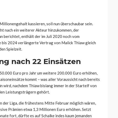
n Millionengehalt kassieren, soll nun überschaubar sein.
cht nach ein weiterer Akteur hinzukommen, der
un berichtet, enthält der im Juli 2020 noch vom
 bis 2024 verlängerte Vertrag von Malick Thiaw gleich
en Spielzeit.
ng nach 22 Einsätzen
750.000 Euro pro Jahr um weitere 200.000 Euro erhöhen,
Saisoneinsätze kommt – was aller Voraussicht nach bereits
in wird, nachdem Thiaw bislang immer in der Startelf von
den Leistungsträgern gehört.
n der Liga, die frühestens Mitte Februar möglich wären,
usive Prämien etwa 1,3 Millionen Euro erhöhen. Setzt
nate fort, dürfte es auf Schalke indes kaum jemanden