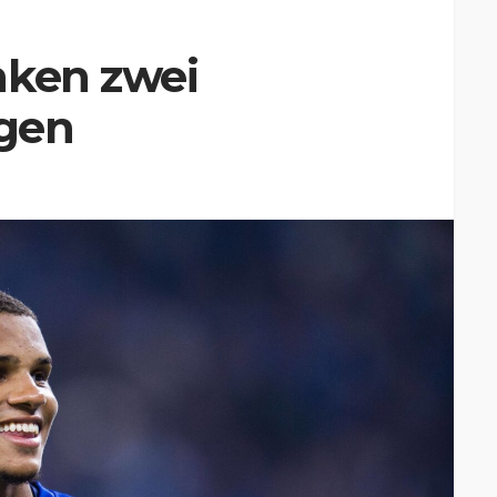
nken zwei
gen