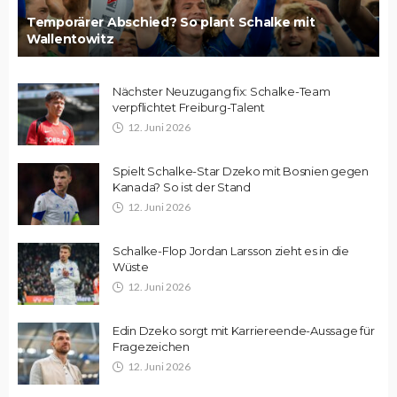
Temporärer Abschied? So plant Schalke mit
Wallentowitz
Nächster Neuzugang fix: Schalke-Team
verpflichtet Freiburg-Talent
12. Juni 2026
Spielt Schalke-Star Dzeko mit Bosnien gegen
Kanada? So ist der Stand
12. Juni 2026
Schalke-Flop Jordan Larsson zieht es in die
Wüste
12. Juni 2026
Edin Dzeko sorgt mit Karriereende-Aussage für
Fragezeichen
12. Juni 2026