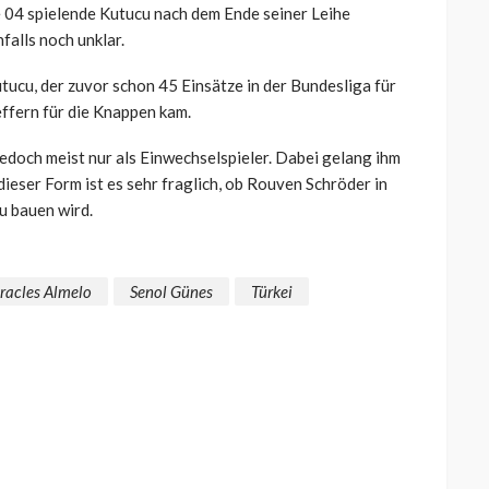
 04 spielende Kutucu nach dem Ende seiner Leihe
falls noch unklar.
utucu, der zuvor schon 45 Einsätze in der Bundesliga für
effern für die Knappen kam.
jedoch meist nur als Einwechselspieler. Dabei gelang ihm
 dieser Form ist es sehr fraglich, ob Rouven Schröder in
u bauen wird.
racles Almelo
Senol Günes
Türkei