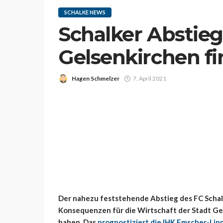
SCHALKE NEWS
Schalker Abstie
Gelsenkirchen fi
Hagen Schmelzer
7. April 2021
Der nahezu feststehende Abstieg des FC Schal
Konsequenzen für die Wirtschaft der Stadt Ge
haben. Das
prognostiziert die IHK Emscher-Lip