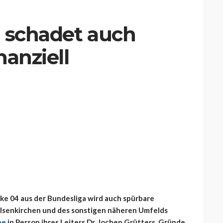
g schadet auch
nanziell
ke 04 aus der Bundesliga wird auch spürbare
lsenkirchen und des sonstigen näheren Umfelds
pe
in Person ihres Leiters Dr. Jochen Grütters. Gründe