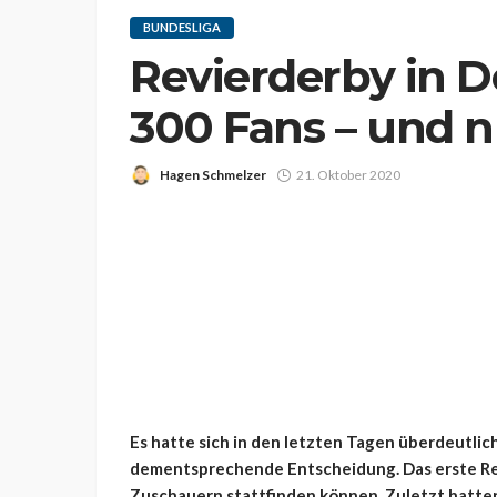
BUNDESLIGA
Revierderby in 
300 Fans – und n
Hagen Schmelzer
21. Oktober 2020
Es hatte sich in den letzten Tagen überdeutlic
dementsprechende Entscheidung. Das erste Revi
Zuschauern stattfinden können. Zuletzt hatte