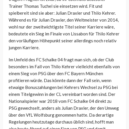
Trainer Thomas Tuchel sie einsetzen wird. Fit und
spielbereit sind sie aber: Julian Draxler und Thilo Kehrer.
Während es für Julian Draxler, den Weltmeister von 2014,
wohl nur der zweitwichtigste Titel seiner Karriere wäre,
bedeutete ein Sieg im Finale von Lissabon für Thilo Kehrer
den vorläufigen Höhepunkt seiner allerdings noch relativ
jungen Karriere.
Im Umfeld des FC Schalke 04 fragt man sich, ob der Club
besonders im Fall von Thilo Kehrer vielleicht ebenfalls von
einem Sieg von PSG über den FC Bayern München
profitieren würde. Das könnte dann der Fall sein, wenn
etwaige Bonuszahlungen bei Kehrers Wechsel zu PSG bei
einem Titelgewinn in der CL vereinbart worden sind. Der
Nationalspieler war 2018 vom FC Schalke 04 direkt zu
PSG gewechselt, anders als Julian Draxler, der den Umweg
über den VfL Wolfsburg genommen hatte. Da derartige
Regelungen heutzutage durchaus üblich sind, hofft man
also heute Abend auf einen Sieg von PSG und damit