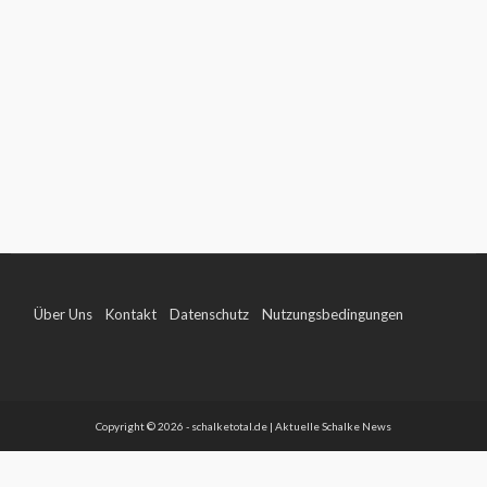
Über Uns
Kontakt
Datenschutz
Nutzungsbedingungen
Impressum
Copyright © 2026 - schalketotal.de | Aktuelle Schalke News