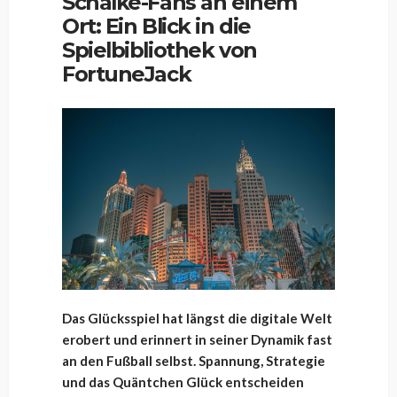
Schalke-Fans an einem
Ort: Ein Blick in die
Spielbibliothek von
FortuneJack
Das Glücksspiel hat längst die digitale Welt
erobert und erinnert in seiner Dynamik fast
an den Fußball selbst. Spannung, Strategie
und das Quäntchen Glück entscheiden