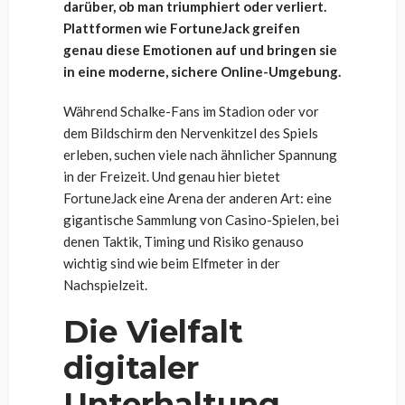
darüber, ob man triumphiert oder verliert.
Plattformen wie FortuneJack greifen
genau diese Emotionen auf und bringen sie
in eine moderne, sichere Online-Umgebung.
Während Schalke-Fans im Stadion oder vor
dem Bildschirm den Nervenkitzel des Spiels
erleben, suchen viele nach ähnlicher Spannung
in der Freizeit. Und genau hier bietet
FortuneJack eine Arena der anderen Art: eine
gigantische Sammlung von Casino-Spielen, bei
denen Taktik, Timing und Risiko genauso
wichtig sind wie beim Elfmeter in der
Nachspielzeit.
Die Vielfalt
digitaler
Unterhaltung