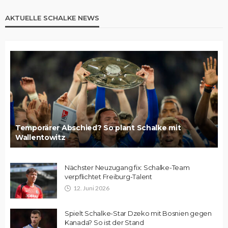
AKTUELLE SCHALKE NEWS
Temporärer Abschied? So plant Schalke mit
Wallentowitz
Nächster Neuzugang fix: Schalke-Team
verpflichtet Freiburg-Talent
12. Juni 2026
Spielt Schalke-Star Dzeko mit Bosnien gegen
Kanada? So ist der Stand