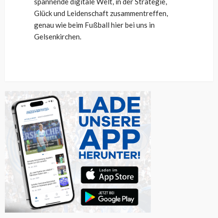
spannende digitale Welt, in der Strategie,
Glück und Leidenschaft zusammentreffen,
genau wie beim Fußball hier bei uns in
Gelsenkirchen.