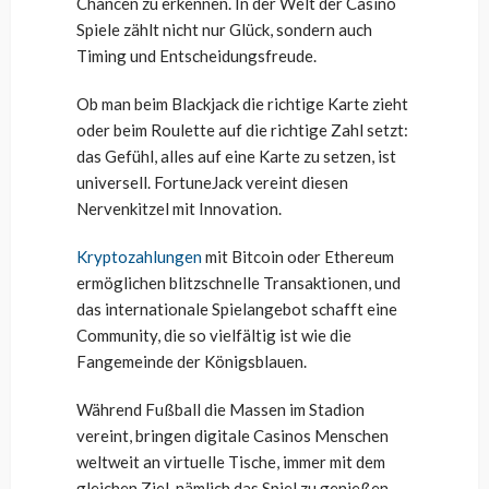
Chancen zu erkennen. In der Welt der Casino
Spiele zählt nicht nur Glück, sondern auch
Timing und Entscheidungsfreude.
Ob man beim Blackjack die richtige Karte zieht
oder beim Roulette auf die richtige Zahl setzt:
das Gefühl, alles auf eine Karte zu setzen, ist
universell. FortuneJack vereint diesen
Nervenkitzel mit Innovation.
Kryptozahlungen
mit Bitcoin oder Ethereum
ermöglichen blitzschnelle Transaktionen, und
das internationale Spielangebot schafft eine
Community, die so vielfältig ist wie die
Fangemeinde der Königsblauen.
Während Fußball die Massen im Stadion
vereint, bringen digitale Casinos Menschen
weltweit an virtuelle Tische, immer mit dem
gleichen Ziel, nämlich das Spiel zu genießen,