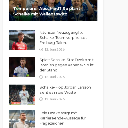
Temporärer Abschied? So plant
Schalke mit Wallentowitz
Nächster Neuzugang fix:
Schalke-Team verpflichtet
Freiburg-Talent
12. Juni 2026
Spielt Schalke-Star Dzeko mit
Bosnien gegen Kanada? So ist
der Stand
12. Juni 2026
Schalke-Flop Jordan Larsson
zieht es in die Wüste
12. Juni 2026
Edin Dzeko sorgt mit
Karriereende-Aussage für
Fragezeichen