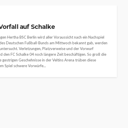
orfall auf Schalke
en Hertha BSC Berlin wird aller Voraussicht nach ein Nachspiel
s des Deutschen Fußball-Bunds am Mittwoch bekannt gab, werden
untersucht. Verletzungen, Platzverweise und der Vorwurf
rd den FC Schalke 04 noch längere Zeit beschäftigen. So groß die
ie gestrigen Geschehnisse in der Veltins Arena trüben diese
m Spiel schwere Vorwürfe...