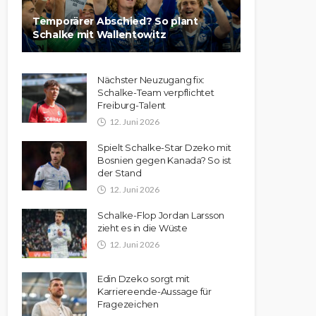
Temporärer Abschied? So plant
Schalke mit Wallentowitz
Nächster Neuzugang fix:
Schalke-Team verpflichtet
Freiburg-Talent
12. Juni 2026
Spielt Schalke-Star Dzeko mit
Bosnien gegen Kanada? So ist
der Stand
12. Juni 2026
Schalke-Flop Jordan Larsson
zieht es in die Wüste
12. Juni 2026
Edin Dzeko sorgt mit
Karriereende-Aussage für
Fragezeichen