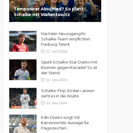
Temporärer Abschied? So plant
Schalke mit Wallentowitz
Nächster Neuzugang fix:
Schalke-Team verpflichtet
Freiburg-Talent
12. Juni 2026
Spielt Schalke-Star Dzeko mit
Bosnien gegen Kanada? So ist
der Stand
12. Juni 2026
Schalke-Flop Jordan Larsson
zieht es in die Wüste
12. Juni 2026
Edin Dzeko sorgt mit
Karriereende-Aussage für
Fragezeichen