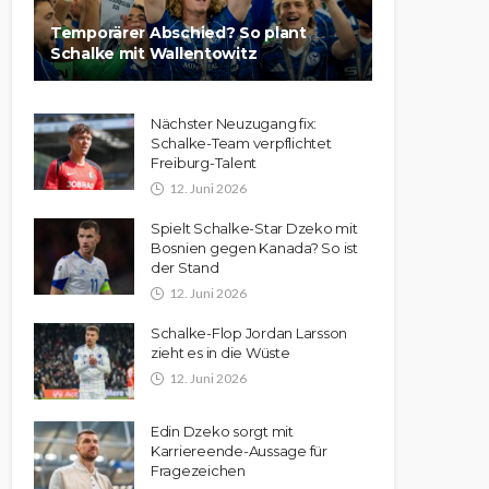
Temporärer Abschied? So plant
Schalke mit Wallentowitz
Nächster Neuzugang fix:
Schalke-Team verpflichtet
Freiburg-Talent
12. Juni 2026
Spielt Schalke-Star Dzeko mit
Bosnien gegen Kanada? So ist
der Stand
12. Juni 2026
Schalke-Flop Jordan Larsson
zieht es in die Wüste
12. Juni 2026
Edin Dzeko sorgt mit
Karriereende-Aussage für
Fragezeichen