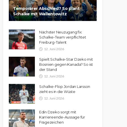
Temporärer Abschied? So plant
Schalke mit Wallentowitz
Nächster Neuzugang fix:
Schalke-Team verpflichtet
Freiburg-Talent
12. Juni 2026
Spielt Schalke-Star Dzeko mit
Bosnien gegen Kanada? So ist
der Stand
12. Juni 2026
Schalke-Flop Jordan Larsson
zieht es in die Wüste
12. Juni 2026
Edin Dzeko sorgt mit
Karriereende-Aussage für
Fragezeichen