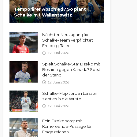
Temporärer Abschied? So plant
Schalke mit Wallentowitz
Nächster Neuzugang fix:
Schalke-Team verpflichtet
Freiburg-Talent
12. Juni 2026
Spielt Schalke-Star Dzeko mit
Bosnien gegen Kanada? So ist
der Stand
12. Juni 2026
Schalke-Flop Jordan Larsson
zieht es in die Wüste
12. Juni 2026
Edin Dzeko sorgt mit
Karriereende-Aussage für
Fragezeichen