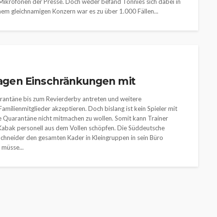
ikrofonen der Presse. Doch weder befand Tönnies sich dabei in
nem gleichnamigen Konzern war es zu über 1.000 Fällen...
tragen Einschränkungen mit
Quarantäne bis zum Revierderby antreten und weitere
amilienmitglieder akzeptieren. Doch bislang ist kein Spieler mit
e Quarantäne nicht mitmachen zu wollen. Somit kann Trainer
Kabak personell aus dem Vollen schöpfen. Die Süddeutsche
 Schneider den gesamten Kader in Kleingruppen in sein Büro
 müsse...