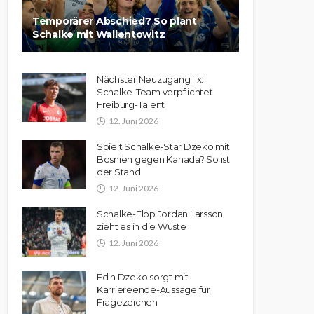
Temporärer Abschied? So plant
Schalke mit Wallentowitz
Nächster Neuzugang fix:
Schalke-Team verpflichtet
Freiburg-Talent
12. Juni 2026
Spielt Schalke-Star Dzeko mit
Bosnien gegen Kanada? So ist
der Stand
12. Juni 2026
Schalke-Flop Jordan Larsson
zieht es in die Wüste
12. Juni 2026
Edin Dzeko sorgt mit
Karriereende-Aussage für
Fragezeichen