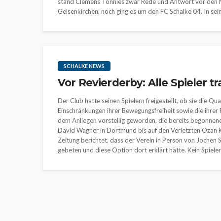
stand Clemens Tönnies zwar Rede und Antwort vor den M
Gelsenkirchen, noch ging es um den FC Schalke 04. In sei
SCHALKE NEWS
Vor Revierderby: Alle Spieler 
Der Club hatte seinen Spielern freigestellt, ob sie die 
Einschränkungen ihrer Bewegungsfreiheit sowie die ihrer F
dem Anliegen vorstellig geworden, die bereits begonnen
David Wagner in Dortmund bis auf den Verletzten Ozan 
Zeitung berichtet, dass der Verein in Person von Jochen
gebeten und diese Option dort erklärt hätte. Kein Spieler