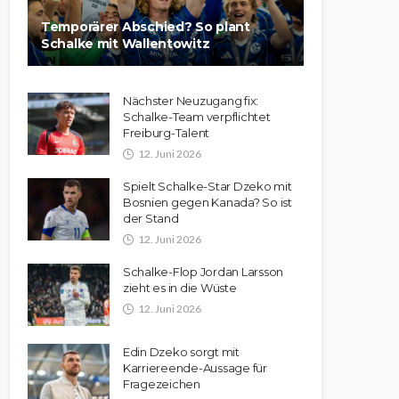
Temporärer Abschied? So plant
Schalke mit Wallentowitz
Nächster Neuzugang fix:
Schalke-Team verpflichtet
Freiburg-Talent
12. Juni 2026
Spielt Schalke-Star Dzeko mit
Bosnien gegen Kanada? So ist
der Stand
12. Juni 2026
Schalke-Flop Jordan Larsson
zieht es in die Wüste
12. Juni 2026
Edin Dzeko sorgt mit
Karriereende-Aussage für
Fragezeichen