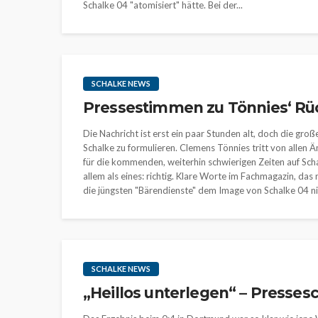
Schalke 04 "atomisiert" hätte. Bei der...
SCHALKE NEWS
Pressestimmen zu Tönnies‘ Rück
Die Nachricht ist erst ein paar Stunden alt, doch die gr
Schalke zu formulieren. Clemens Tönnies tritt von allen 
für die kommenden, weiterhin schwierigen Zeiten auf Sch
allem als eines: richtig. Klare Worte im Fachmagazin, das
die jüngsten "Bärendienste" dem Image von Schalke 04 nic
SCHALKE NEWS
„Heillos unterlegen“ – Presse