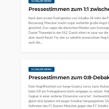
SCHALKE NEWS
Pressestimmen zum 1:1 zwische
Nach dem ersten Punktgewinn von Schalke 04 sieht die P
Besserung. Mancher macht sogar weiterhin große Angst 
gesichtet. Das sagen die deutschen Medien zum Sonntagsspi
Daniel Theweleit in der FAZ. Damit zitiert er zwar nur d
aber damit Recht. Für den so sehnlich erwünschten Sieg h
auch die...
SCHALKE NEWS
Pressestimmen zum 0:8-Debak
Dem Angriffswirbel von Serge Gnabry, Leroy Sané, Robe
beim 0:8 am Freitagabend nichts entgegen zu setzen. Viell
Gegner in einer anderen Dimension verortet - bedauerli
gleich drei Spielern mit langer Schalker Vergangenheit. Di
Auftreten des FC Bayern München gegen den FC Schalke 0