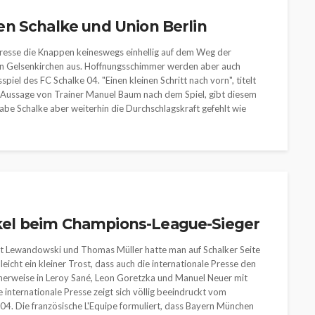
n Schalke und Union Berlin
resse die Knappen keineswegs einhellig auf dem Weg der
in Gelsenkirchen aus. Hoffnungsschimmer werden aber auch
el des FC Schalke 04. "Einen kleinen Schritt nach vorn", titelt
ie Aussage von Trainer Manuel Baum nach dem Spiel, gibt diesem
abe Schalke aber weiterhin die Durchschlagskraft gefehlt wie
el beim Champions-League-Sieger
rt Lewandowski und Thomas Müller hatte man auf Schalker Seite
eicht ein kleiner Trost, dass auch die internationale Presse den
cherweise in Leroy Sané, Leon Goretzka und Manuel Neuer mit
e internationale Presse zeigt sich völlig beeindruckt vom
4. Die französische L'Equipe formuliert, dass Bayern München