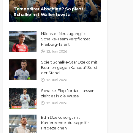
Temporärer Abschied? So plant
Schalke mit Wallentowitz
Nächster Neuzugang fix:
Schalke-Team verpflichtet
Freiburg-Talent
12. Juni 2026
Spielt Schalke-Star Dzeko mit
Bosnien gegen Kanada? So ist
der Stand
12. Juni 2026
Schalke-Flop Jordan Larsson
zieht es in die Wüste
12. Juni 2026
Edin Dzeko sorgt mit
Karriereende-Aussage für
Fragezeichen