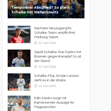
Temporärer Abschied? So plant
Schalke mit Wallentowitz
Nächster Neuzugang fix:
Schalke-Team verpflichtet
Freiburg-Talent
12. Juni 2026
Spielt Schalke-Star Dzeko mit
Bosnien gegen Kanada? So ist
der Stand
12. Juni 2026
Schalke-Flop Jordan Larsson
zieht es in die Wüste
12. Juni 2026
Edin Dzeko sorgt mit
Karriereende-Aussage für
Fragezeichen