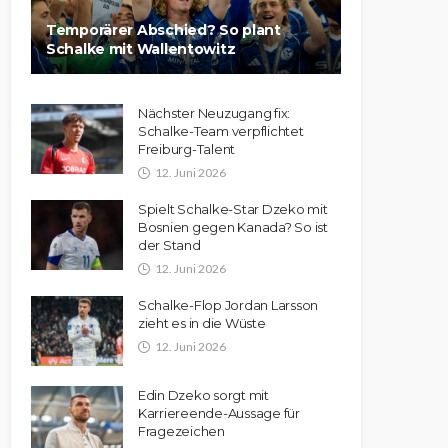
Temporärer Abschied? So plant
Schalke mit Wallentowitz
Nächster Neuzugang fix:
Schalke-Team verpflichtet
Freiburg-Talent
12. Juni 2026
Spielt Schalke-Star Dzeko mit
Bosnien gegen Kanada? So ist
der Stand
12. Juni 2026
Schalke-Flop Jordan Larsson
zieht es in die Wüste
12. Juni 2026
Edin Dzeko sorgt mit
Karriereende-Aussage für
Fragezeichen