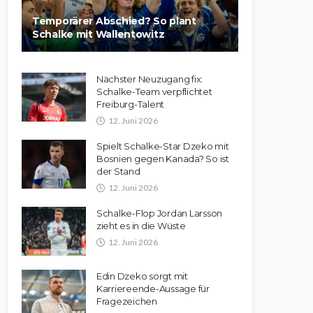
Temporärer Abschied? So plant
Schalke mit Wallentowitz
Nächster Neuzugang fix:
Schalke-Team verpflichtet
Freiburg-Talent
12. Juni 2026
Spielt Schalke-Star Dzeko mit
Bosnien gegen Kanada? So ist
der Stand
12. Juni 2026
Schalke-Flop Jordan Larsson
zieht es in die Wüste
12. Juni 2026
Edin Dzeko sorgt mit
Karriereende-Aussage für
Fragezeichen