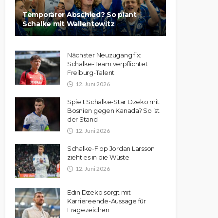
Temporärer Abschied? So plant
Schalke mit Wallentowitz
Nächster Neuzugang fix:
Schalke-Team verpflichtet
Freiburg-Talent
12. Juni 2026
Spielt Schalke-Star Dzeko mit
Bosnien gegen Kanada? So ist
der Stand
12. Juni 2026
Schalke-Flop Jordan Larsson
zieht es in die Wüste
12. Juni 2026
Edin Dzeko sorgt mit
Karriereende-Aussage für
Fragezeichen