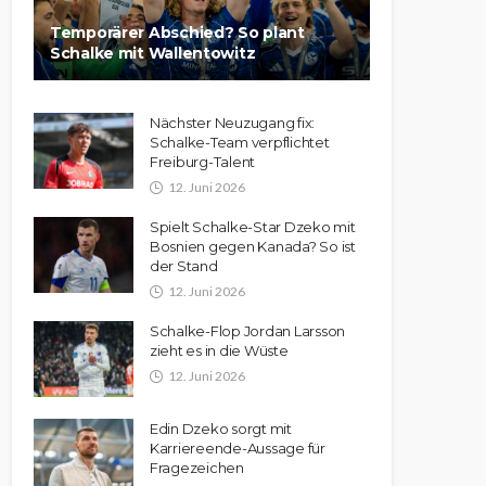
Temporärer Abschied? So plant
Schalke mit Wallentowitz
Nächster Neuzugang fix:
Schalke-Team verpflichtet
Freiburg-Talent
12. Juni 2026
Spielt Schalke-Star Dzeko mit
Bosnien gegen Kanada? So ist
der Stand
12. Juni 2026
Schalke-Flop Jordan Larsson
zieht es in die Wüste
12. Juni 2026
Edin Dzeko sorgt mit
Karriereende-Aussage für
Fragezeichen