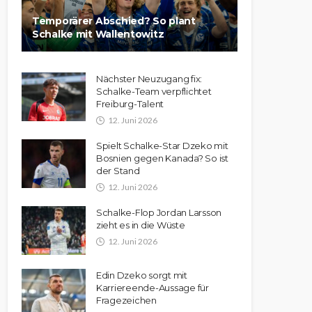
Temporärer Abschied? So plant
Schalke mit Wallentowitz
Nächster Neuzugang fix:
Schalke-Team verpflichtet
Freiburg-Talent
12. Juni 2026
Spielt Schalke-Star Dzeko mit
Bosnien gegen Kanada? So ist
der Stand
12. Juni 2026
Schalke-Flop Jordan Larsson
zieht es in die Wüste
12. Juni 2026
Edin Dzeko sorgt mit
Karriereende-Aussage für
Fragezeichen