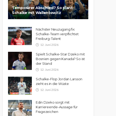
Temporärer Abschied? So plant
Schalke mit Wallentowitz
Nächster Neuzugang fix:
Schalke-Team verpflichtet
Freiburg-Talent
12. Juni 2026
Spielt Schalke-Star Dzeko mit
Bosnien gegen Kanada? So ist
der Stand
12. Juni 2026
Schalke-Flop Jordan Larsson
zieht es in die Wüste
12. Juni 2026
Edin Dzeko sorgt mit
Karriereende-Aussage für
Fragezeichen